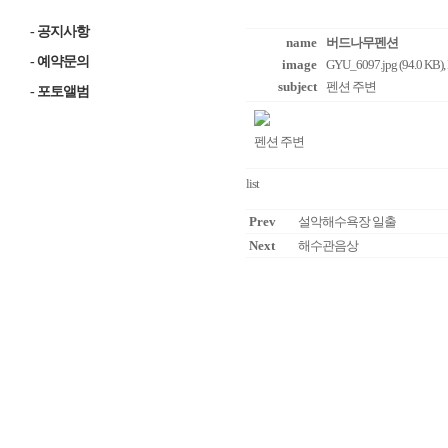
-
공지사항
name
버드나무펜션
-
예약문의
image
GYU_6097.jpg (94.0 KB)
,
subject
펜션 주변
-
포토앨범
펜션 주변
list
Prev
설악해수욕장 일출
Next
해수관음상